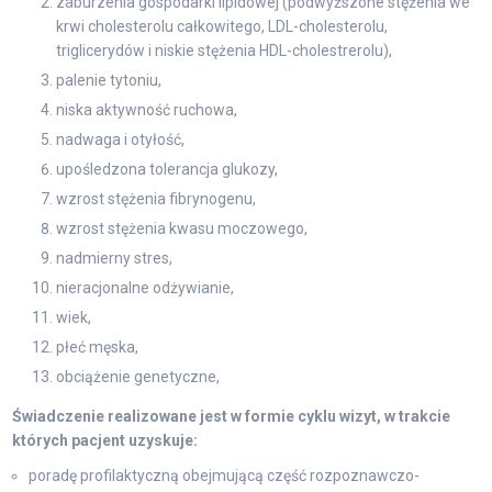
zaburzenia gospodarki lipidowej (podwyższone stężenia we
krwi cholesterolu całkowitego, LDL-cholesterolu,
triglicerydów i niskie stężenia HDL-cholestrerolu),
palenie tytoniu,
niska aktywność ruchowa,
nadwaga i otyłość,
upośledzona tolerancja glukozy,
wzrost stężenia fibrynogenu,
wzrost stężenia kwasu moczowego,
nadmierny stres,
nieracjonalne odżywianie,
wiek,
płeć męska,
obciążenie genetyczne,
Świadczenie realizowane jest w formie cyklu wizyt, w trakcie
których pacjent uzyskuje:
poradę profilaktyczną obejmującą część rozpoznawczo-